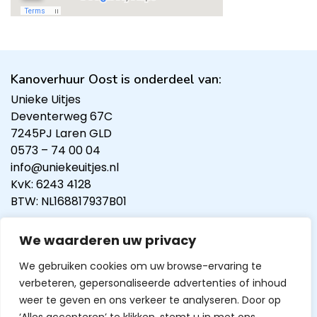
Kanoverhuur Oost is onderdeel van:
Unieke Uitjes
Deventerweg 67C
7245PJ Laren GLD
0573 – 74 00 04
info@uniekeuitjes.nl
KvK: 6243 4128
BTW: NL168817937B01
Contactinformatie:
We waarderen uw privacy
0573 74 00 04
info@kanoverhuuroost.nl
We gebruiken cookies om uw browse-ervaring te
verbeteren, gepersonaliseerde advertenties of inhoud
weer te geven en ons verkeer te analyseren. Door op