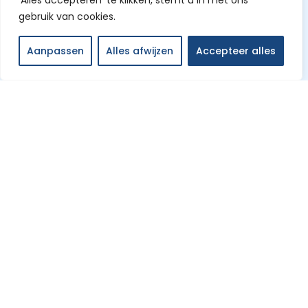
‘Alles accepteren’ te klikken, stemt u in met ons
gebruik van cookies.
Aanpassen
Alles afwijzen
Accepteer alles
Home
Over ons
Contact
Meer
Unieke Uitjes
Tripadvisor Travellers’ Choice Award 2025
© 2026
Kanoverhuur Oost