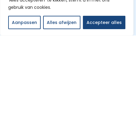
‘Alles accepteren’ te klikken, stemt u in met ons
gebruik van cookies.
Aanpassen
Alles afwijzen
Accepteer alles
Home
Over ons
Contact
Meer
Unieke Uitjes
Tripadvisor Travellers’ Choice Award 2025
© 2026
Kanoverhuur Oost