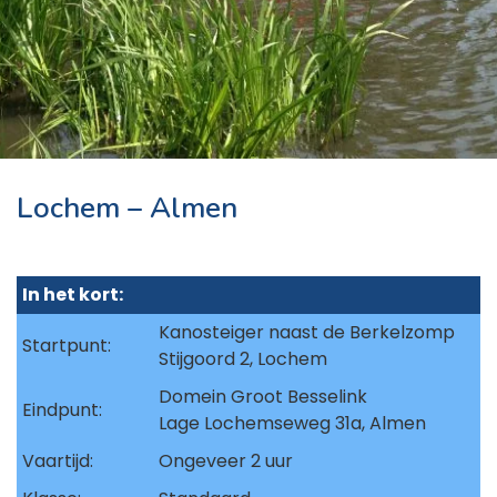
Lochem – Almen
In het kort:
Kanosteiger naast de Berkelzomp
Startpunt:
Stijgoord 2, Lochem
Domein Groot Besselink
Eindpunt:
Lage Lochemseweg 31a, Almen
Vaartijd:
Ongeveer 2 uur