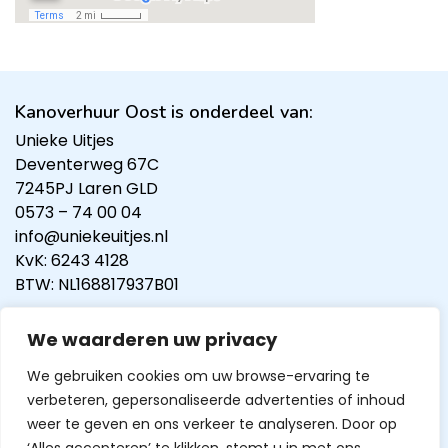
Kanoverhuur Oost is onderdeel van:
Unieke Uitjes
Deventerweg 67C
7245PJ Laren GLD
0573 – 74 00 04
info@uniekeuitjes.nl
KvK: 6243 4128
BTW: NL168817937B01
Contactinformatie:
We waarderen uw privacy
0573 74 00 04
info@kanoverhuuroost.nl
We gebruiken cookies om uw browse-ervaring te
verbeteren, gepersonaliseerde advertenties of inhoud
weer te geven en ons verkeer te analyseren. Door op