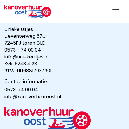
Kanoverhuur Oost is onderdeel van:
Unieke Uitjes
Deventerweg 67C
7245PJ Laren GLD
0573 – 74 00 04
info@uniekeuitjes.nl
KvK: 6243 4128
BTW: NL168817937B01
Contactinformatie:
0573 74 00 04
info@kanoverhuuroost.nl